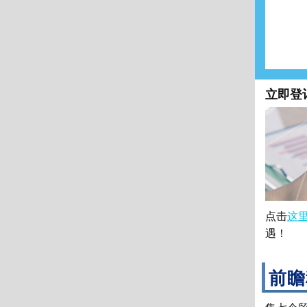
立即登
点击
这
遇！
前瞻