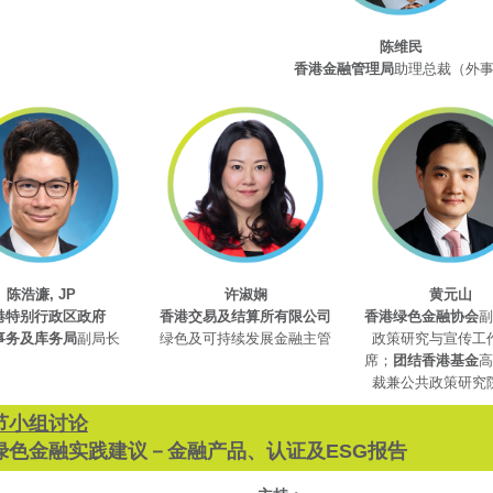
陈维民
香港金融管理局
助理总裁（外
陈浩濂, JP
许淑娴
黄元山
港特别行政区政府
香港交易及结算所有限公司
香港绿色金融协会
副
事务及库务局
副局长
绿色及可持续发展金融主管
政策研究与宣传工
席；
团结香港基金
高
裁兼公共政策研究
节小组讨论
绿色金融实践建议－金融产品、认证及ESG报告