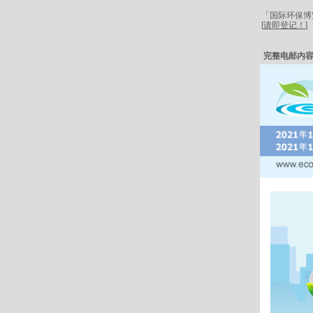
「国际环保博
[
请即登记！
]
完整电邮内