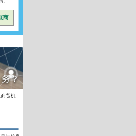
情。
展商
及商贸机