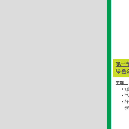
第一
绿色
主题：
•
碳
•
气
•
绿
新