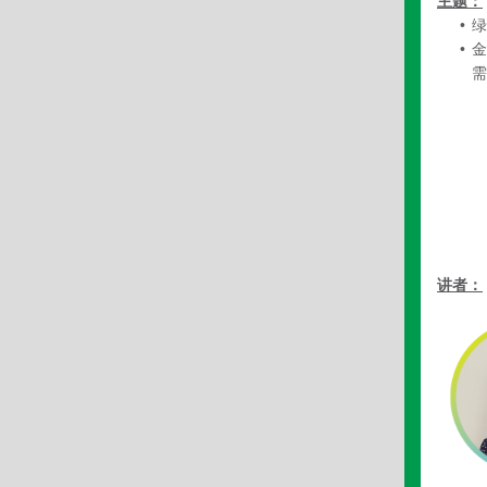
主题：
•
绿
•
金
需
讲者：