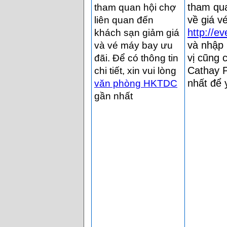
tham qua
tham quan hội chợ
về giá vé
liên quan đến
http://e
khách sạn giảm giá
và nhập
và vé máy bay ưu
vị cũng 
đãi. Để có thông tin
Cathay P
chi tiết, xin vui lòng
nhất để 
văn phòng HKTDC
gần nhất