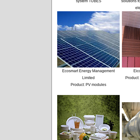
system TUBES
solutions f
el
Ecosmart Energy Management
Eic
Limited
Product:
Product: PV modules