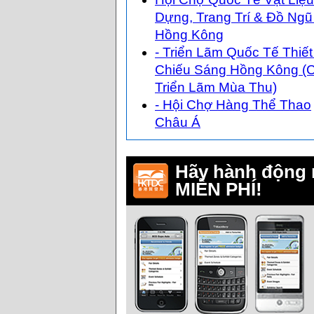
Dựng, Trang Trí & Đồ Ngũ
Hồng Kông
- Triển Lãm Quốc Tế Thiết
Chiếu Sáng Hồng Kông (
Triển Lãm Mùa Thu)
- Hội Chợ Hàng Thể Thao
Châu Á
Hãy hành động 
MIỄN PHÍ!