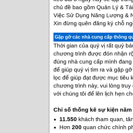
chủ đề bao gồm Quản Lý & Tái
Việc Sử Dụng Năng Lượng & 
Xin đừng quên đăng ký chỗ ngồ
Gặp gỡ các nhà cung cấp thông q
Thời gian của quý vị rất quý bá
chương trình được đón nhận rộn
đúng nhà cung cấp mình đang c
để giúp quý vị tìm ra và gặp g
lọc để giúp đạt được mục tiêu 
chương trình này, vui lòng tru
với chúng tôi để lên lịch hẹn ch
Chỉ số thống kê sự kiện năm
11.550
khách tham quan, tă
Hơn
200
quan chức chính p