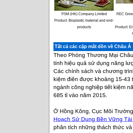
PSM (HK) Company Limited
REC Gree
Product: Bioplastic material and end-
products
Product: En
Tất cả các cặp mắt dồn về Châu Á
Theo Phòng Thương Mại Châu Â
tính hiệu quả sử dụng năng lư
Các chính sách và chương trình
kiệm điên được khoảng 15-43 
ngành công nghiệp tiết kiệm n
685 tỉ vào năm 2015.
Ở Hồng Kông, Cục Môi Trường
Hoạch Sử Dụng Bền Vững Tài
phân tích những thách thức và 