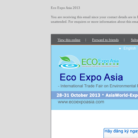
Eco Expo Asia 2013
You are receiving this email since your contact details are in
unattended. For enquires or more information about this emai
View this online
|
Forward to friends
|
Subs
•
English