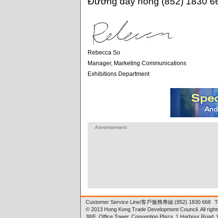
Đường dây nóng (852) 1830 6
Rebecca So
Manager, Marketing Communications
Exhibitions Department
Advertisement
Customer Service Line/
客戶服務專線
:(852) 1830 668
T
© 2013 Hong Kong Trade Development Council. All right
38/F, Office Tower, Convention Plaza, 1 Harbour Road